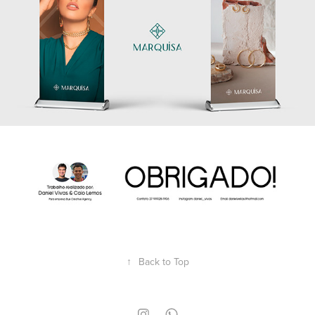
↑
Back to Top